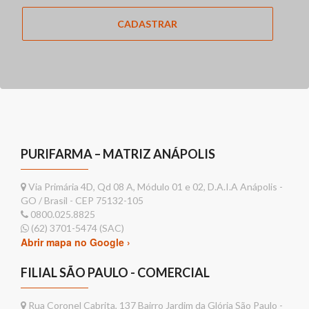
CADASTRAR
PURIFARMA – MATRIZ ANÁPOLIS
Via Primária 4D, Qd 08 A, Módulo 01 e 02, D.A.I.A Anápolis -
GO / Brasil - CEP 75132-105
0800.025.8825
(62) 3701-5474 (SAC)
Abrir mapa no Google ›
FILIAL SÃO PAULO - COMERCIAL
Rua Coronel Cabrita, 137 Bairro Jardim da Glória São Paulo -