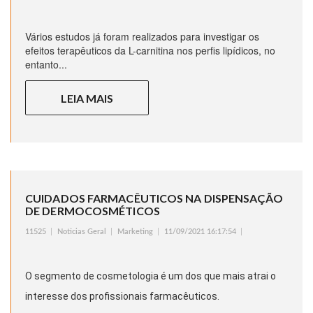
Vários estudos já foram realizados para investigar os
efeitos terapêuticos da L-carnitina nos perfis lipídicos, no
entanto...
LEIA MAIS
CUIDADOS FARMACÊUTICOS NA DISPENSAÇÃO
DE DERMOCOSMÉTICOS
11525
Noticias Geral
Marketing
11/09/2021 16:17:54
O segmento de cosmetologia é um dos que mais atrai o
interesse dos profissionais farmacêuticos.