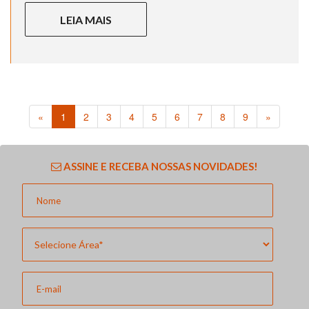
LEIA MAIS
«
1
2
3
4
5
6
7
8
9
»
ASSINE E RECEBA NOSSAS NOVIDADES!