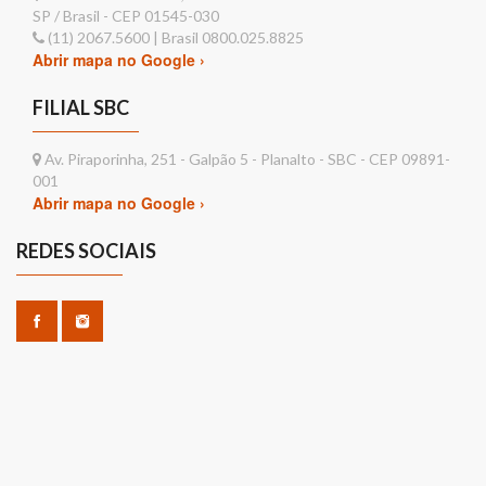
SP / Brasil - CEP 01545-030
(11) 2067.5600 | Brasil 0800.025.8825
Abrir mapa no Google ›
FILIAL SBC
Av. Piraporinha, 251 - Galpão 5 - Planalto - SBC - CEP 09891-
001
Abrir mapa no Google ›
REDES SOCIAIS